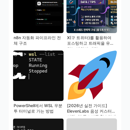
n8n 자동화 파이프라인 전
X(구 트위터)를 활용하여
체 구조
포스팅하고 트래픽을 유도
하는 방안과 대안
PowerShell에서 WSL 우분
[2026년 실전 가이드]
투 터미널로 가는 방법
ElevenLabs 음성 커스터마
이징: AI 목소리를 5분 만에
내 목소리로 바꾸기