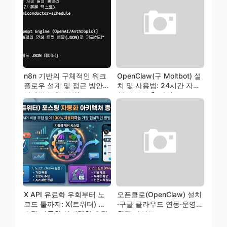
n8n 기반의 구체적인 워크
OpenClaw(구 Moltbot) 설
플로우 설계 및 접근 방안(+
치 및 사용법: 24시간 자율
단계별 구현 절차)
AI 비서 구축 가이드
X API 유료화 우회부터 노
오픈클로(OpenClaw) 설치
코드 툴까지: X(트위터) 포
·구글 클라우드 연동·운영
스팅 자동화 아키텍처 총정
완전 가이드
리