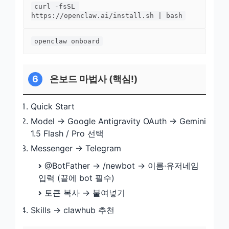
curl -fsSL 
https://openclaw.ai/install.sh | bash
openclaw onboard
6
온보드 마법사 (핵심!)
Quick Start
Model → Google Antigravity OAuth → Gemini
1.5 Flash / Pro 선택
Messenger → Telegram
@BotFather → /newbot → 이름·유저네임
입력 (끝에 bot 필수)
토큰 복사 → 붙여넣기
Skills → clawhub 추천