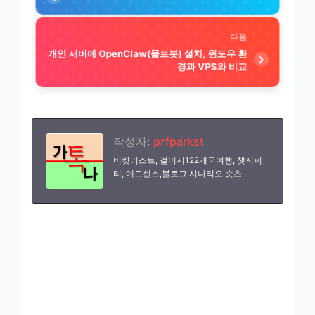
다음
개인 서버에 OpenClaw(몰트봇) 설치, 윈도우 환
경과 VPS와 비교
작성자:
prfparkst
버킷리스트, 걸어서122개국여행, 챗지피
티, 애드센스,블로그,시나리오,숏츠